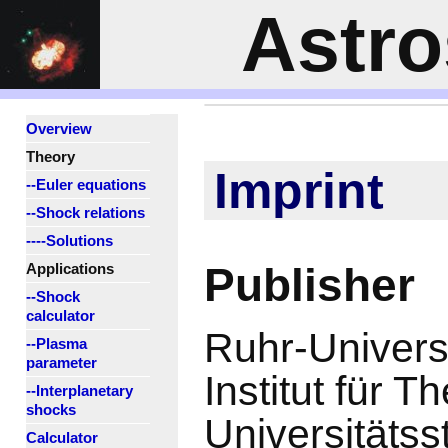
Astr
Overview
Theory
Imprint
--Euler equations
--Shock relations
----Solutions
Publisher
Applications
--Shock
calculator
Ruhr-Univers
--Plasma
parameter
Institut für T
--Interplanetary
shocks
Universitätss
Calculator